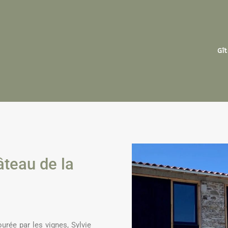
Gî
teau de la
urée par les vignes, Sylvie